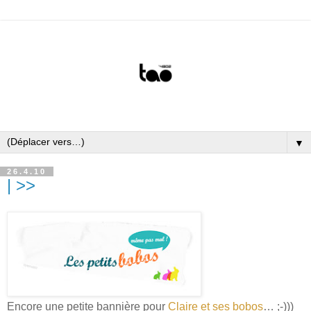
▼
26.4.10
| >>
Encore une petite bannière pour
Claire et ses bobos
… ;-)))